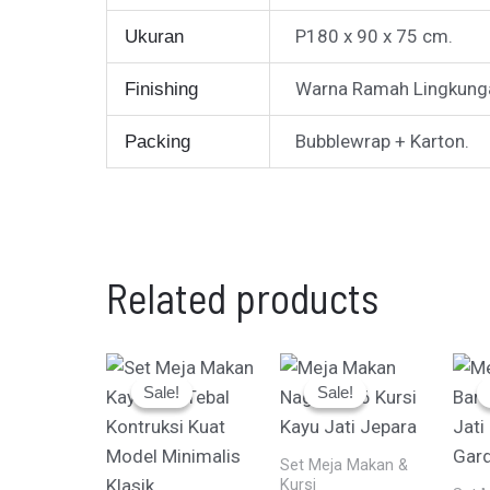
P180 x 90 x 75 cm.
Ukuran
Warna Ramah Lingkunga
Finishing
Bubblewrap + Karton.
Packing
Related products
Current
Original
Current
Original
price
price
price
price
Sale!
Sale!
Sale!
Sale!
is:
was:
is:
was:
Rp12.750.000.
Rp13.250.000.
Rp6.745.000.
Rp7.250.000.
Set Meja Makan &
Kursi