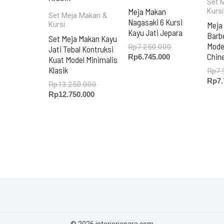
Set 
Meja Makan
Kursi
Set Meja Makan &
Nagasaki 6 Kursi
Meja
Kursi
Kayu Jati Jepara
Barb
Set Meja Makan Kayu
Mode
Rp
7.250.000
Jati Tebal Kontruksi
Chin
Rp
6.745.000
Kuat Model Minimalis
Klasik
Rp
7.
Rp
7
Rp
13.250.000
Rp
12.750.000