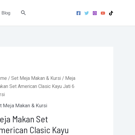
Clasic
Search
Blog
Kayu
Jati
6
Kursi
quantity
Original
Current
ome
/
Set Meja Makan & Kursi
/ Meja
price
price
kan Set American Clasic Kayu Jati 6
was:
is:
rsi
Rp6.570.000.
Rp6.250.000.
t Meja Makan & Kursi
eja Makan Set
merican Clasic Kayu