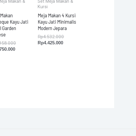
Meja Makan &
Set Meja Makan &
Kursi
 Makan
Meja Makan 4 Kursi
eque Kayu Jati
Kayu Jati Minimalis
l Garden
Modern Jepara
ese
Rp
4.532.000
Rp
4.425.000
958.000
.750.000