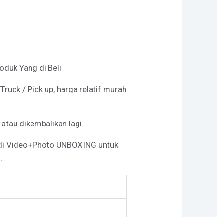
duk Yang di Beli.
uck / Pick up, harga relatif murah
 atau dikembalikan lagi.
 di Video+Photo UNBOXING untuk
.