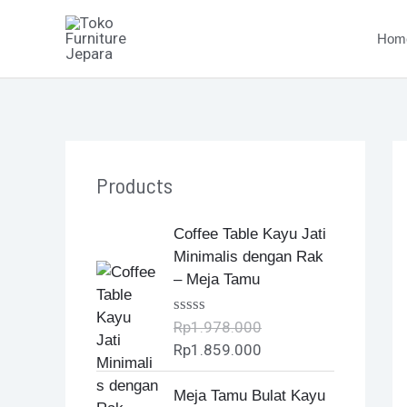
Skip
to
Hom
content
Products
O
C
Coffee Table Kayu Jati
r
u
Minimalis dengan Rak
i
r
– Meja Tamu
g
r
i
e
Rp
1.978.000
R
n
n
a
Rp
1.859.000
t
a
t
e
l
p
O
C
d
Meja Tamu Bulat Kayu
0
p
r