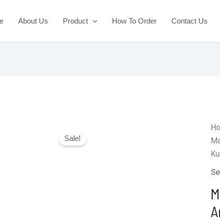
e
About Us
Product
How To Order
Contact Us
H
Sale!
Ma
Ku
Se
M
A