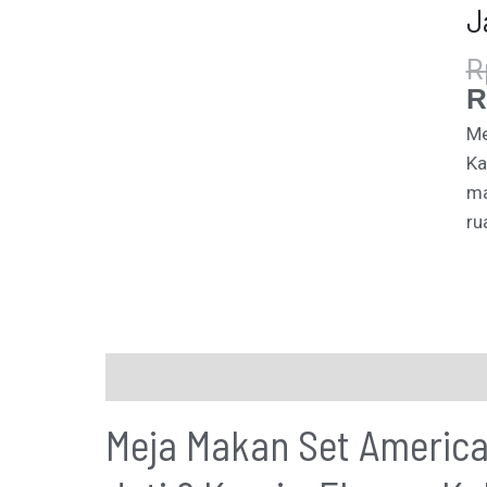
J
R
R
Me
Ka
ma
ru
Description
Additional information
Meja Makan Set America