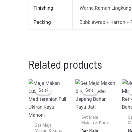
Finishing
Warna Ramah Lingkunga
Packing
Bubblewrap + Karton + P
Related products
Original
Current
Original
Current
price
price
price
price
Sale!
Sale!
Sale!
Sale!
was:
is:
was:
is:
Rp67.680.000.
Rp65.950.000.
Rp8.345.000
Rp7.845.000
Set Meja
S
Makan & Kursi
M
Set Meja
Set Meja
M
Makan & Kursi