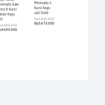
Minimalis 4
nimalis Kaki
Kursi Kayu
tro 6 Kursi
Jati Solid
ahan Kayu
ti
Rp
5.830.000
Rp
5.675.000
p
4.885.000
p
4.699.000