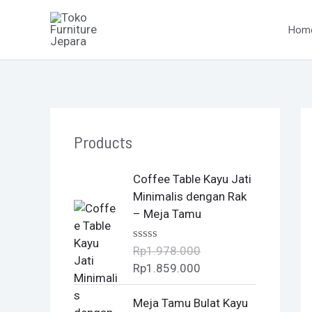
Skip
to
Hom
content
Products
O
C
Coffee Table Kayu Jati
r
u
Minimalis dengan Rak
i
r
– Meja Tamu
g
r
i
e
Rp
1.978.000
R
n
n
a
Rp
1.859.000
t
a
t
e
l
p
O
C
d
Meja Tamu Bulat Kayu
0
p
r