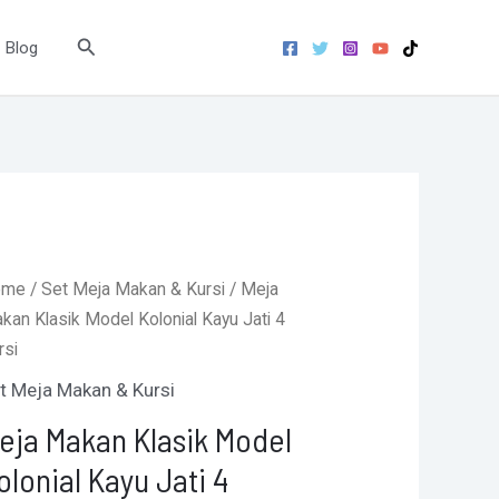
Kolonial
Search
Blog
Kayu
Jati
4
Kursi
quantity
ome
/
Set Meja Makan & Kursi
/ Meja
kan Klasik Model Kolonial Kayu Jati 4
rsi
t Meja Makan & Kursi
eja Makan Klasik Model
olonial Kayu Jati 4