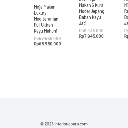
Makan 6 Kursi
Mi
Meja Makan
Model Jepang
Re
Luxury
Bahan Kayu
B
Mediteranian
Jati
Ja
Full Ukiran
Kayu Mahoni
Rp
8.345.000
R
Rp
7.845.000
R
Rp
67.680.000
Rp
65.950.000
© 2026 interiorjepara.com