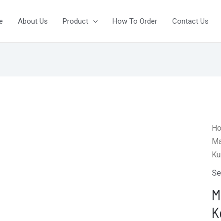
e
About Us
Product
How To Order
Contact Us
H
Ma
Ku
Se
M
K