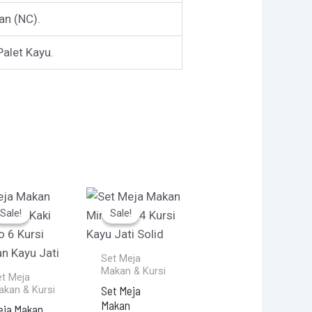
n (NC).
alet Kayu.
Original
Current
Original
Current
price
price
price
price
Sale!
Sale!
Sale!
Sale!
was:
is:
was:
is:
.
.
Rp4.885.000.
Rp4.699.000.
Rp5.830.000.
Rp5.675.000.
Set Meja
Makan & Kursi
et Meja
Set Meja
akan & Kursi
Makan
eja Makan