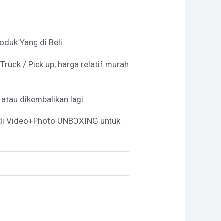
duk Yang di Beli.
uck / Pick up, harga relatif murah
 atau dikembalikan lagi.
 di Video+Photo UNBOXING untuk
.