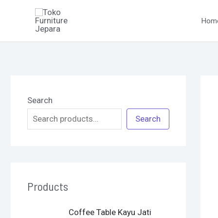
Skip
to
Hom
content
Search
Search
Products
O
C
Coffee Table Kayu Jati