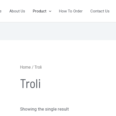
e
About Us
Product
How To Order
Contact Us
Home
/ Troli
Troli
Showing the single result