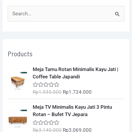
S
e
a
r
Products
c
h
O
C
Meja Tamu Rotan Minimalis Kayu Jati |
r
u
f
Coffee Table Japandi
i
r
o
g
r
Rp
1.935.000
Rp
1.724.000
R
i
e
r
a
t
n
n
O
C
:
Meja TV Minimalis Kayu Jati 3 Pintu
e
a
t
r
u
d
Rotan – Bufet TV Jepara
l
p
0
i
r
o
p
r
g
r
u
Rp
3.140.000
Rp
3.069.000
R