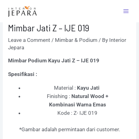
Skip
Post
Mai
to
navigation
Men
content
Mimbar Jati Z – IJE 019
Leave a Comment
/
Mimbar & Podium
/ By
Interior
Jepara
Mimbar Podium Kayu Jati Z – IJE 019
Spesifikasi :
Material :
Kayu Jati
Finishing :
Natural Wood +
Kombinasi Warna Emas
Kode : Z- IJE 019
*Gambar adalah permintaan dari customer.