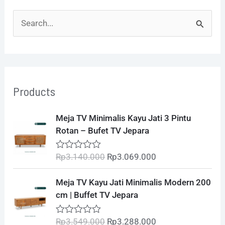
S
e
a
r
Products
c
h
O
C
Meja TV Minimalis Kayu Jati 3 Pintu
r
u
f
Rotan – Bufet TV Jepara
i
r
o
g
r
Rp
3.140.000
Rp
3.069.000
R
i
e
r
a
t
n
n
O
C
:
Meja TV Kayu Jati Minimalis Modern 200
e
a
t
r
u
d
cm | Buffet TV Jepara
l
p
0
i
r
o
p
r
g
r
u
Rp
3.549.000
Rp
3.288.000
R