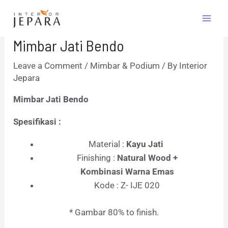
Skip
Post
Mai
to
navigation
Men
content
Mimbar Jati Bendo
Leave a Comment
/
Mimbar & Podium
/ By
Interior
Jepara
Mimbar Jati Bendo
Spesifikasi :
Material :
Kayu Jati
Finishing :
Natural Wood +
Kombinasi Warna Emas
Kode : Z- IJE 020
* Gambar 80% to finish.