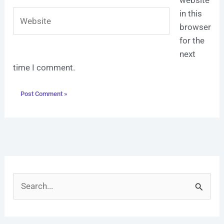
Website
in this
browser
for the
next
time I comment.
S
e
a