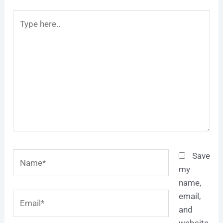
Type
here..
Name*
Save
my
name,
Email*
email,
and
website