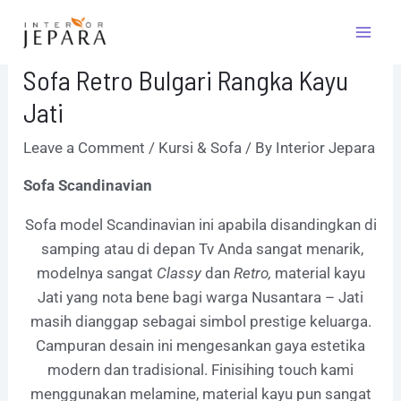
Skip
Post
Mai
to
navigation
Men
content
Sofa Retro Bulgari Rangka Kayu
Jati
Leave a Comment
/
Kursi & Sofa
/ By
Interior Jepara
Sofa Scandinavian
Sofa model Scandinavian ini apabila disandingkan di
samping atau di depan Tv Anda sangat menarik,
modelnya
sangat
Classy
dan
Retro,
material kayu
Jati yang nota bene bagi warga Nusantara – Jati
masih dianggap sebagai simbol prestige keluarga.
Campuran desain ini mengesankan gaya estetika
modern dan tradisional. Finisihing touch
kami
menggunakan melamine, material kayu pun sangat