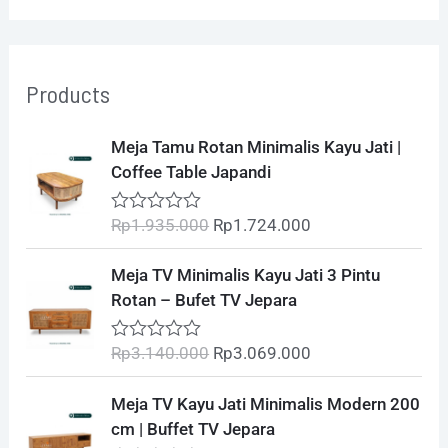
a
r
Products
c
h
O
C
Meja Tamu Rotan Minimalis Kayu Jati |
r
u
f
Coffee Table Japandi
i
r
o
g
r
Rp
1.935.000
Rp
1.724.000
R
i
e
r
a
t
n
n
O
C
:
Meja TV Minimalis Kayu Jati 3 Pintu
e
a
t
r
u
d
Rotan – Bufet TV Jepara
l
p
0
i
r
o
p
r
g
r
u
Rp
3.140.000
Rp
3.069.000
R
r
i
t
i
e
a
o
i
c
t
n
n
O
C
f
Meja TV Kayu Jati Minimalis Modern 200
e
c
e
5
a
t
r
u
d
cm | Buffet TV Jepara
e
i
l
p
0
i
r