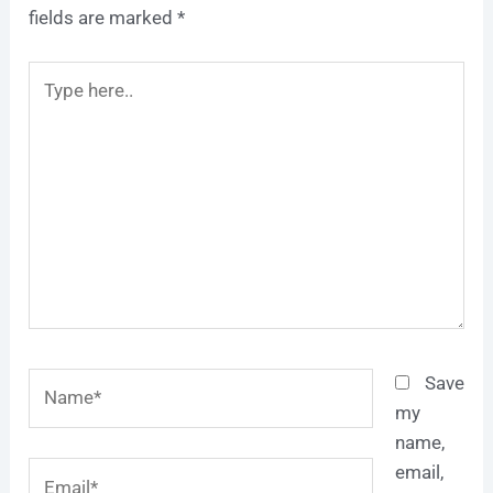
fields are marked
*
Type
here..
Name*
Save
my
name,
Email*
email,