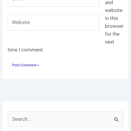
and
website
Website
in this
browser
for the
next
time I comment.
S
e