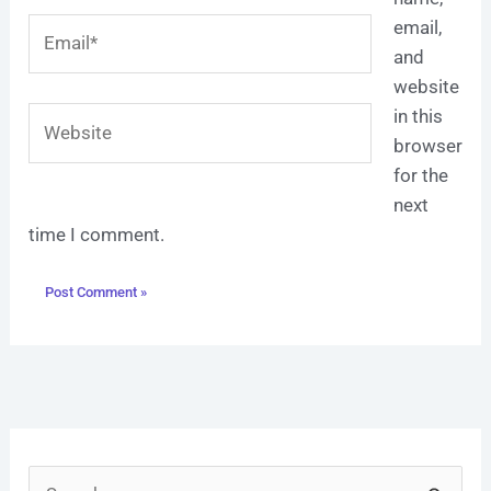
Email*
email,
and
website
Website
in this
browser
for the
next
time I comment.