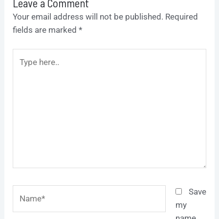
Leave a Comment
Your email address will not be published.
Required
fields are marked
*
Type
here..
Name*
Save
my
name,