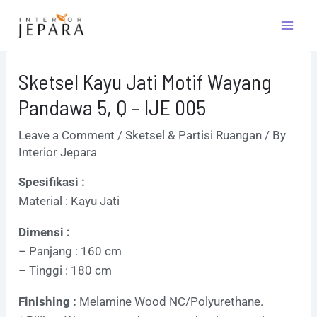
Skip
Post
Mai
to
navigation
Men
content
Sketsel Kayu Jati Motif Wayang
Pandawa 5, Q – IJE 005
Leave a Comment
/
Sketsel & Partisi Ruangan
/ By
Interior Jepara
Spesifikasi :
Material : Kayu Jati
Dimensi :
– Panjang : 160 cm
– Tinggi : 180 cm
Finishing :
Melamine Wood NC/Polyurethane.