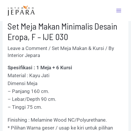
Skip
Post
Mai
to
navigation
Men
content
Set Meja Makan Minimalis Desain
Eropa, F – IJE 030
Leave a Comment
/
Set Meja Makan & Kursi
/ By
Interior Jepara
Spesifikasi : 1 Meja + 6 Kursi
Material : Kayu Jati
Dimensi Meja
– Panjang 160 cm.
– Lebar/Depth 90 cm.
– Tinggi 75 cm.
Finishing : Melamine Wood NC/Polyurethane.
* Pilihan Warna geser / usap ke kiri untuk pilihan