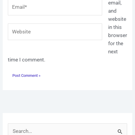
Email*
email,
and
website
Website
in this
browser
for the
next
time I comment.
S