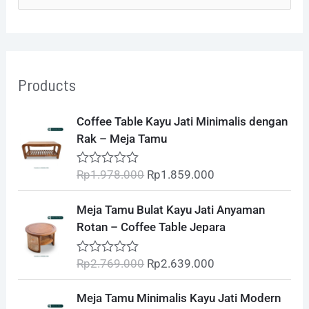
e
a
r
Products
c
h
O
C
Coffee Table Kayu Jati Minimalis dengan
r
u
f
Rak – Meja Tamu
i
r
o
g
r
Rp
1.978.000
Rp
1.859.000
R
i
e
r
a
t
n
n
O
C
:
Meja Tamu Bulat Kayu Jati Anyaman
e
a
t
r
u
d
Rotan – Coffee Table Jepara
l
p
0
i
r
o
p
r
g
r
u
Rp
2.769.000
Rp
2.639.000
R
r
i
t
i
e
a
o
i
c
t
n
n
O
C
f
Meja Tamu Minimalis Kayu Jati Modern
e
c
e
5
a
t
r
u