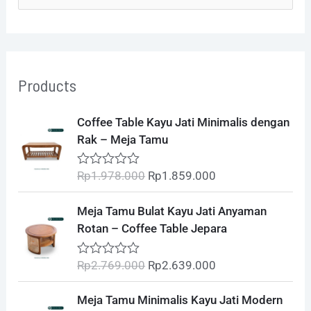
e
a
r
Products
c
h
O
C
Coffee Table Kayu Jati Minimalis dengan
r
u
f
Rak – Meja Tamu
i
r
o
g
r
Rp
1.978.000
Rp
1.859.000
R
i
e
r
a
t
n
n
O
C
:
Meja Tamu Bulat Kayu Jati Anyaman
e
a
t
r
u
d
Rotan – Coffee Table Jepara
l
p
0
i
r
o
p
r
g
r
u
Rp
2.769.000
Rp
2.639.000
R
r
i
t
i
e
a
o
i
c
t
n
n
O
C
f
Meja Tamu Minimalis Kayu Jati Modern
e
c
e
5
a
t
r
u