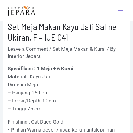
Skip
Post
Mai
to
navigation
Men
content
Set Meja Makan Kayu Jati Saline
Ukiran, F – IJE 041
Leave a Comment
/
Set Meja Makan & Kursi
/ By
Interior Jepara
Spesifikasi : 1 Meja + 6 Kursi
Material : Kayu Jati.
Dimensi Meja
– Panjang 160 cm.
– Lebar/Depth 90 cm.
– Tinggi 75 cm.
Finishing : Cat Duco Gold
* Pilihan Warna geser / usap ke kiri untuk pilihan