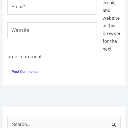
Email*
email,
and
website
Website
in this
browser
for the
next
time I comment.
S