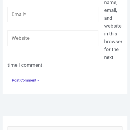
name,
Email*
email,
and
website
Website
in this
browser
for the
next
time I comment.