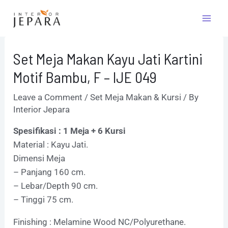
Skip
Post
Mai
to
navigation
Men
content
Set Meja Makan Kayu Jati Kartini
Motif Bambu, F – IJE 049
Leave a Comment
/
Set Meja Makan & Kursi
/ By
Interior Jepara
Spesifikasi : 1 Meja + 6 Kursi
Material : Kayu Jati.
Dimensi Meja
– Panjang 160 cm.
– Lebar/Depth 90 cm.
– Tinggi 75 cm.
Finishing : Melamine Wood NC/Polyurethane.