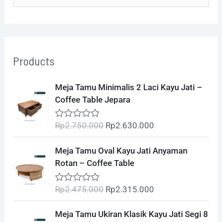
e
a
r
Products
c
h
O
C
Meja Tamu Minimalis 2 Laci Kayu Jati –
r
u
f
Coffee Table Jepara
i
r
o
g
r
Rp
2.750.000
Rp
2.630.000
R
i
e
r
a
t
n
n
O
C
:
Meja Tamu Oval Kayu Jati Anyaman
e
a
t
r
u
d
Rotan – Coffee Table
l
p
0
i
r
o
p
r
g
r
u
Rp
2.475.000
Rp
2.315.000
R
r
i
t
i
e
a
o
i
c
t
n
n
O
C
f
Meja Tamu Ukiran Klasik Kayu Jati Segi 8
e
c
e
5
a
t
r
u