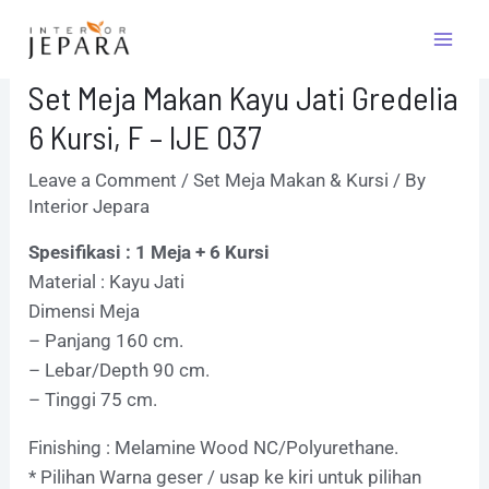
Skip
Post
Mai
to
navigation
Men
content
Set Meja Makan Kayu Jati Gredelia
6 Kursi, F – IJE 037
Leave a Comment
/
Set Meja Makan & Kursi
/ By
Interior Jepara
Spesifikasi : 1 Meja + 6 Kursi
Material : Kayu Jati
Dimensi Meja
– Panjang 160 cm.
– Lebar/Depth 90 cm.
– Tinggi 75 cm.
Finishing : Melamine Wood NC/Polyurethane.
* Pilihan Warna geser / usap ke kiri untuk pilihan