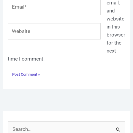
Email*
email,
and
website
Website
in this
browser
for the
next
time I comment.
S