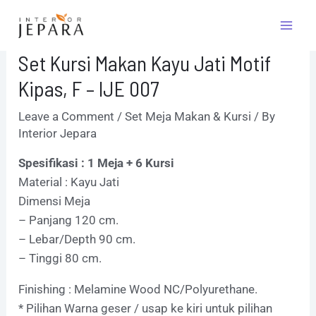
Skip
Post
Mai
to
navigation
Men
content
Set Kursi Makan Kayu Jati Motif
Kipas, F – IJE 007
Leave a Comment
/
Set Meja Makan & Kursi
/ By
Interior Jepara
Spesifikasi : 1 Meja + 6 Kursi
Material : Kayu Jati
Dimensi Meja
– Panjang 120 cm.
– Lebar/Depth 90 cm.
– Tinggi 80 cm.
Finishing : Melamine Wood NC/Polyurethane.
* Pilihan Warna geser / usap ke kiri untuk pilihan