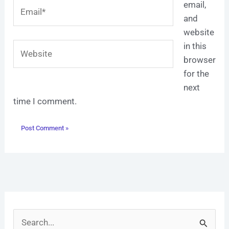
Email*
email,
and
website
Website
in this
browser
for the
next
time I comment.
S