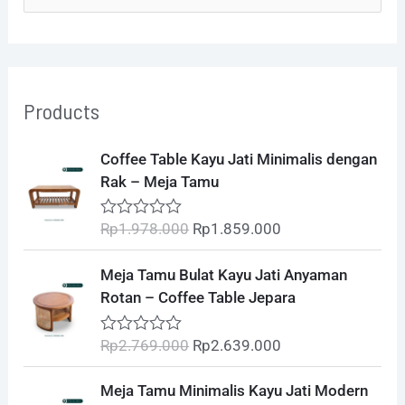
e
a
r
Products
c
h
O
C
Coffee Table Kayu Jati Minimalis dengan
r
u
f
Rak – Meja Tamu
i
r
o
g
r
Rp
1.978.000
Rp
1.859.000
R
i
e
r
a
t
n
n
O
C
:
Meja Tamu Bulat Kayu Jati Anyaman
e
a
t
r
u
d
Rotan – Coffee Table Jepara
l
p
0
i
r
o
p
r
g
r
u
Rp
2.769.000
Rp
2.639.000
R
r
i
t
i
e
a
o
i
c
t
n
n
O
C
f
Meja Tamu Minimalis Kayu Jati Modern
e
c
e
5
a
t
r
u