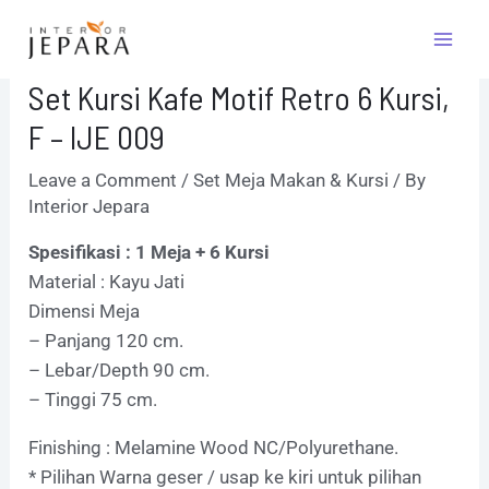
Skip
Post
Mai
to
navigation
Men
content
Set Kursi Kafe Motif Retro 6 Kursi,
F – IJE 009
Leave a Comment
/
Set Meja Makan & Kursi
/ By
Interior Jepara
Spesifikasi : 1 Meja + 6 Kursi
Material : Kayu Jati
Dimensi Meja
– Panjang 120 cm.
– Lebar/Depth 90 cm.
– Tinggi 75 cm.
Finishing : Melamine Wood NC/Polyurethane.
* Pilihan Warna geser / usap ke kiri untuk pilihan