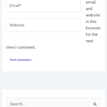
Email*
email,
and
website
Website
in this
browser
for the
next
time I comment.
S