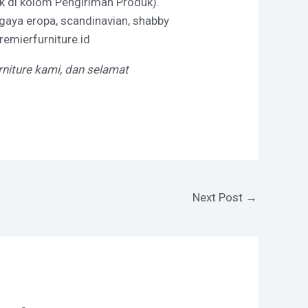
k di kolom Pengiriman Produk).
rgaya eropa, scandinavian, shabby
remierfurniture.id
rniture kami, dan selamat
Next Post
→