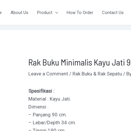
ost
vigation
e
About Us
Product
How To Order
Contact Us
Rak Buku Minimalis Kayu Jati 9
Leave a Comment
/
Rak Buku & Rak Sepatu
/ B
Spesifikasi :
Material : Kayu Jati.
Dimensi :
– Panjang 90 cm.
– Lebar/Depth 34 cm.
– Tinggi 190 cm.