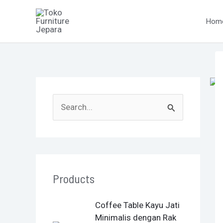
Skip
P
to
na
Hom
content
S
e
a
r
Products
c
h
O
C
Coffee Table Kayu Jati
f
r
u
Minimalis dengan Rak