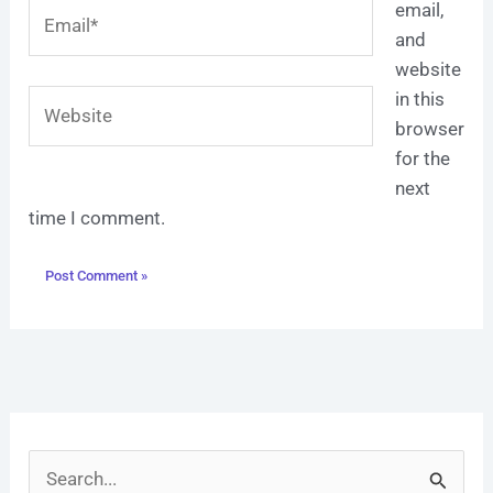
Email*
email,
and
website
Website
in this
browser
for the
next
time I comment.
S