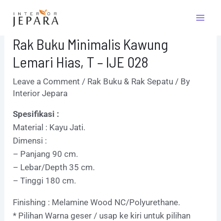
Skip
Post
Mai
to
navigation
Men
content
Rak Buku Minimalis Kawung
Lemari Hias, T – IJE 028
Leave a Comment
/
Rak Buku & Rak Sepatu
/ By
Interior Jepara
Spesifikasi :
Material : Kayu Jati.
Dimensi :
– Panjang 90 cm.
– Lebar/Depth 35 cm.
– Tinggi 180 cm.
Finishing : Melamine Wood NC/Polyurethane.
* Pilihan Warna geser / usap ke kiri untuk pilihan