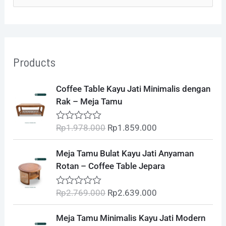
e
a
r
Products
c
h
O
C
Coffee Table Kayu Jati Minimalis dengan
r
u
f
Rak – Meja Tamu
i
r
o
g
r
Rp
1.978.000
Rp
1.859.000
R
i
e
r
a
t
n
n
O
C
:
Meja Tamu Bulat Kayu Jati Anyaman
e
a
t
r
u
d
Rotan – Coffee Table Jepara
l
p
0
i
r
o
p
r
g
r
u
Rp
2.769.000
Rp
2.639.000
R
r
i
t
i
e
a
o
i
c
t
n
n
O
C
f
Meja Tamu Minimalis Kayu Jati Modern
e
c
e
5
a
t
r
u