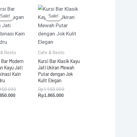
Current
Original
Current
Original
price
price
price
price
Sale!
Sale!
Sale!
Sale!
is:
was:
is:
was:
Rp1.850.000.
Rp1.950.000.
Rp1.865.000.
Rp1.950.000.
 & Resto
Cafe & Resto
i Bar Modern
Kursi Bar Klasik Kayu
n Kayu Jati
Jati Ukiran Mewah
inasi Kain
Putar dengan Jok
dru
Kulit Elegan
950.000
Rp
1.950.000
.850.000
Rp
1.865.000