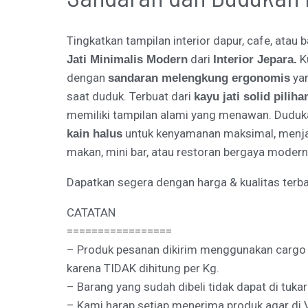
Tingkatkan tampilan interior dapur, cafe, atau
dari
Ku
Jati Minimalis Modern
Interior Jepara.
dengan
ya
sandaran melengkung ergonomis
saat duduk. Terbuat dari
kayu jati solid piliha
memiliki tampilan alami yang menawan. Duduka
untuk kenyamanan maksimal, menjadi
kain halus
makan, mini bar, atau restoran bergaya modern
Dapatkan segera dengan harga & kualitas terba
CATATAN
=================
– Produk pesanan dikirim menggunakan cargo Tr
karena TIDAK dihitung per Kg.
– Barang yang sudah dibeli tidak dapat di tukar
– Kami harap setiap menerima produk agar d