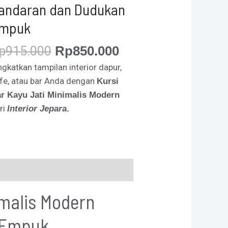
andaran dan Dudukan
mpuk
p
915.000
Rp
850.000
ngkatkan tampilan interior dapur,
fe, atau bar Anda dengan
Kursi
r Kayu Jati Minimalis Modern
ri
Interior Jepara
.
imalis Modern
 Empuk