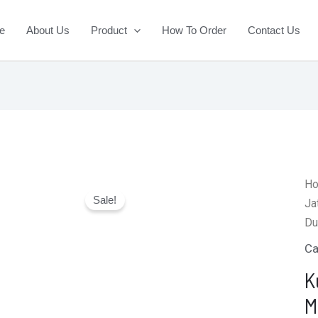
e
About Us
Product
How To Order
Contact Us
H
Sale!
Ja
Du
Ca
K
M