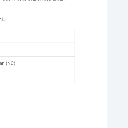
.
i..
n (NC).