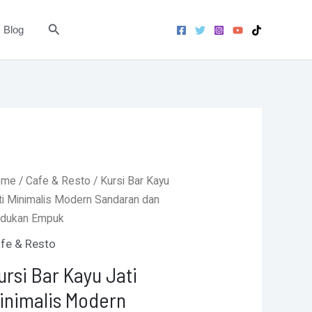
Minimalis
Modern
Search
Blog
Sandaran
dan
Dudukan
Empuk
quantity
Original
Current
ome
/
Cafe & Resto
/ Kursi Bar Kayu
price
price
ti Minimalis Modern Sandaran dan
was:
is:
dukan Empuk
Rp915.000.
Rp850.000.
fe & Resto
ursi Bar Kayu Jati
inimalis Modern