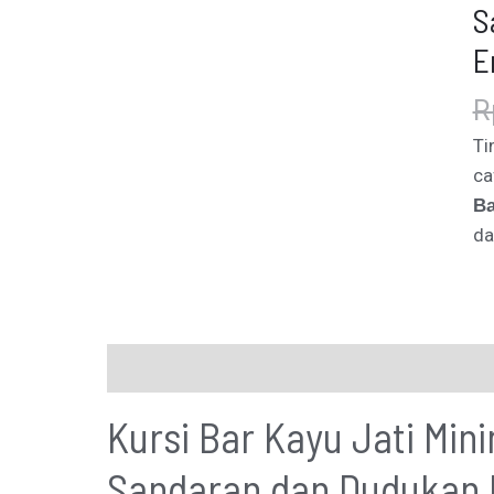
S
E
R
Ti
ca
Ba
da
Description
Additional information
Kursi Bar Kayu Jati Min
Sandaran dan Dudukan