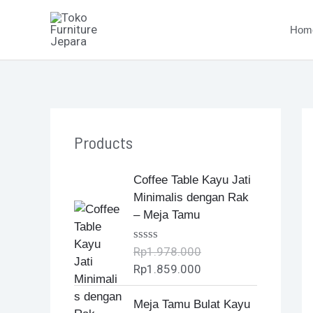
Skip
to
Hom
content
Products
O
C
Coffee Table Kayu Jati
r
u
Minimalis dengan Rak
i
r
– Meja Tamu
g
r
i
e
Rp
1.978.000
R
n
n
a
Rp
1.859.000
t
a
t
e
l
p
O
C
d
Meja Tamu Bulat Kayu
0
p
r