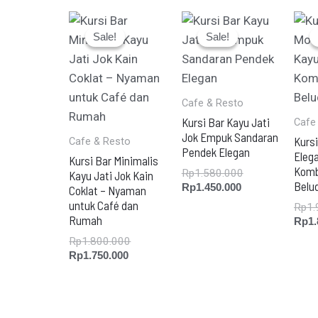
Current
Original
Current
Original
price
price
price
price
Sale!
Sale!
Sale!
Sale!
is:
was:
is:
was:
Rp1.750.000.
Rp1.800.000.
Rp1.450.000.
Rp1.580.000.
Cafe & Resto
Kursi Bar Kayu Jati
Cafe
Jok Empuk Sandaran
Kurs
Cafe & Resto
Pendek Elegan
Elega
Kursi Bar Minimalis
Komb
Rp
1.580.000
Kayu Jati Jok Kain
Belu
Rp
1.450.000
Coklat – Nyaman
untuk Café dan
Rp
1.
Rumah
Rp
1
Rp
1.800.000
Rp
1.750.000