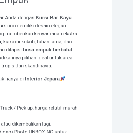
 bar Anda dengan
Kursi Bar Kayu
rsi ini memiliki desain elegan
ng memberikan kenyamanan ekstra
, kursi ini kokoh, tahan lama, dan
n
n dilapisi
busa empuk berbalut
kannya pilihan ideal untuk area
 tropis dan skandinavia.
ik hanya di
Interior Jepara
uck / Pick up, harga relatif murah
 atau dikembalikan lagi.
i Video+Photo UNBOXING untuk