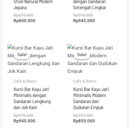
Stool Natural Modern
dengan Sandaran
Jepara
Setengah Lingkar
Rp
875.000
Rp
970.000
Rp
800.000
Rp
945.000
Original
Current
Original
Current
price
price
price
price
Sale!
Sale!
Sale!
Sale!
was:
is:
was:
is:
Rp975.000.
Rp945.000.
Rp915.000.
Rp850.000.
Cafe & Resto
Cafe & Resto
Kursi Bar Kayu Jati
Kursi Bar Kayu Jati
Minimalis dengan
Minimalis Modern
Sandaran Lengkung
Sandaran dan
dan Jok Kain
Dudukan Empuk
Rp
975.000
Rp
915.000
Rp
945.000
Rp
850.000