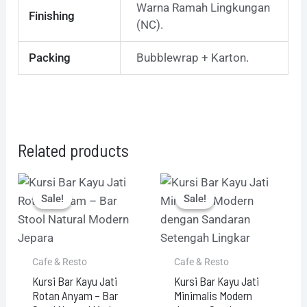
Warna Ramah Lingkungan
Finishing
(NC).
Packing
Bubblewrap + Karton.
Related products
Original
Current
Original
Current
price
price
price
price
Sale!
Sale!
Sale!
Sale!
was:
is:
was:
is:
Rp875.000.
Rp800.000.
Rp970.000.
Rp945.000.
Cafe & Resto
Cafe & Resto
Kursi Bar Kayu Jati
Kursi Bar Kayu Jati
Rotan Anyam – Bar
Minimalis Modern