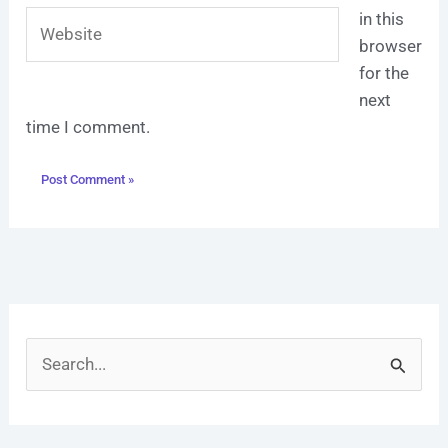
Website
in this
browser
for the
next
time I comment.
S
e
a