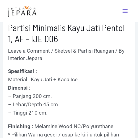
Skip
Post
Mai
to
navigation
Men
content
Partisi Minimalis Kayu Jati Pentol
1, AF – IJE 006
Leave a Comment
/
Sketsel & Partisi Ruangan
/ By
Interior Jepara
Spesifikasi :
Material : Kayu Jati + Kaca Ice
Dimensi :
– Panjang 200 cm.
– Lebar/Depth 45 cm.
– Tinggi 210 cm.
Finishing :
Melamine Wood NC/Polyurethane.
* Pilihan Warna geser / usap ke kiri untuk pilihan