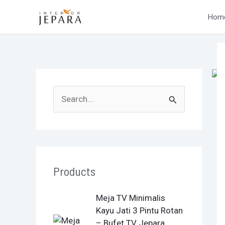
Skip
P
Hom
to
na
content
S
e
a
r
Products
c
h
O
C
Meja TV Minimalis
f
r
u
Kayu Jati 3 Pintu Rotan
i
r
o
– Bufet TV Jepara