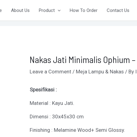
ost
e
About Us
Product
How To Order
Contact Us
vigation
Nakas Jati Minimalis Ophium – 
Leave a Comment
/
Meja Lampu & Nakas
/ By
Spesifikasi :
Material : Kayu Jati.
Dimensi : 30x45x30 cm
Finishing : Melamine Wood+ Semi Glossy.