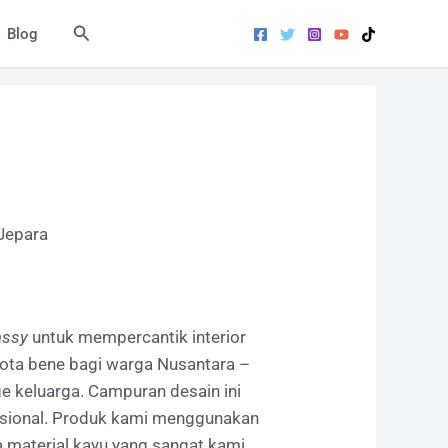
Search
Blog
 Jepara
assy
untuk mempercantik interior
nota bene bagi warga Nusantara –
e keluarga. Campuran desain ini
sional.
Produk kami menggunakan
a material kayu yang sangat kami