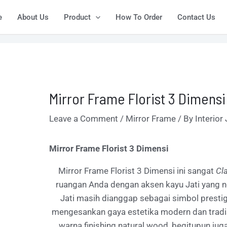
ost
e
About Us
Product
How To Order
Contact Us
vigation
Mirror Frame Florist 3 Dimensi
Leave a Comment
/
Mirror Frame
/ By
Interior
Mirror Frame Florist 3 Dimensi
Mirror Frame Florist 3 Dimensi ini
sangat
Cl
ruangan Anda dengan aksen kayu Jati yang 
Jati masih dianggap sebagai simbol prestig
mengesankan gaya estetika modern dan tradi
warna finishing natural wood, begitupun jug