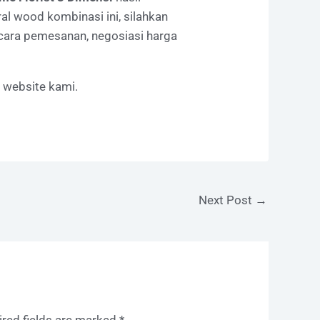
ral wood kombinasi ini, silahkan
 cara pemesanan, negosiasi harga
i website kami.
Next Post
→
ired fields are marked
*