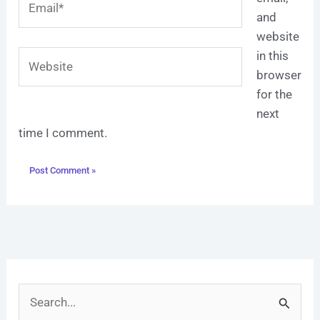
and
website
Website
in this
browser
for the
next
time I comment.
S