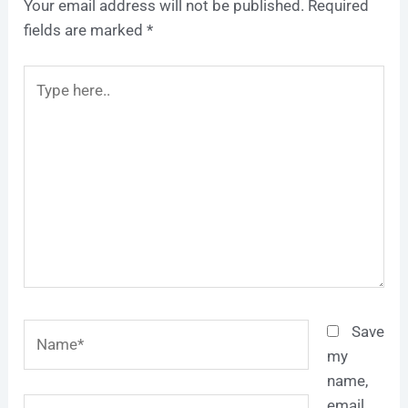
Your email address will not be published.
Required
fields are marked
*
Type
here..
Name*
Save
my
name,
Email*
email,