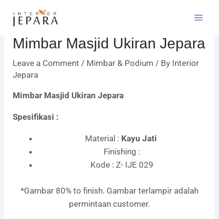
Skip
Post
Mai
to
navigation
Men
content
Mimbar Masjid Ukiran Jepara
Leave a Comment
/
Mimbar & Podium
/ By
Interior
Jepara
Mimbar Masjid Ukiran Jepara
Spesifikasi :
Material :
Kayu Jati
Finishing :
Kode : Z- IJE 029
*Gambar 80% to finish. Gambar terlampir adalah
permintaan customer.