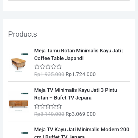
e
a
r
Products
c
h
O
C
Meja Tamu Rotan Minimalis Kayu Jati |
r
u
f
Coffee Table Japandi
i
r
o
g
r
Rp
1.935.000
Rp
1.724.000
R
i
e
r
a
t
n
n
O
C
:
Meja TV Minimalis Kayu Jati 3 Pintu
e
a
t
r
u
d
Rotan – Bufet TV Jepara
l
p
0
i
r
o
p
r
g
r
u
Rp
3.140.000
Rp
3.069.000
R
r
i
t
i
e
a
o
i
c
t
n
n
O
C
f
Meja TV Kayu Jati Minimalis Modern 200
e
c
e
5
a
t
r
u
d
cm | Buffet TV Jepara