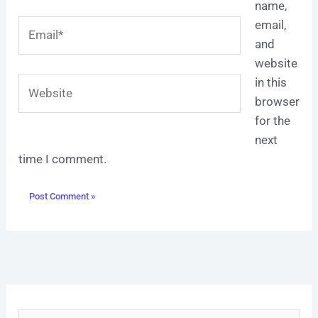
name,
Email*
email,
and
website
Website
in this
browser
for the
next
time I comment.