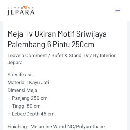
Skip
Post
Mai
to
navigation
Men
content
Meja Tv Ukiran Motif Sriwijaya
Palembang 6 Pintu 250cm
Leave a Comment
/
Bufet & Stand TV
/ By
Interior
Jepara
Spesifikasi :
Material : Kayu Jati
Dimensi Meja
– Panjang 250 cm
– Tinggi 80 cm
– Lebar/Depth 45 cm.
Finishing : Melamine Wood NC/Polyurethane.