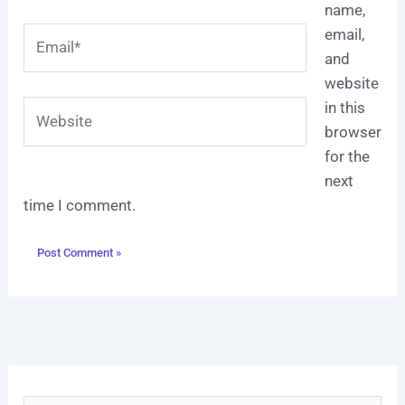
name,
Email*
email,
and
website
Website
in this
browser
for the
next
time I comment.