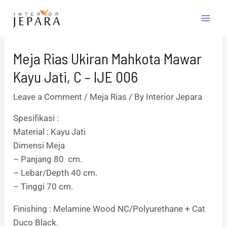
Skip
Post
Mai
to
navigation
Men
content
Meja Rias Ukiran Mahkota Mawar
Kayu Jati, C – IJE 006
Leave a Comment
/
Meja Rias
/ By
Interior Jepara
Spesifikasi :
Material : Kayu Jati
Dimensi Meja
– Panjang 80 cm.
– Lebar/Depth 40 cm.
– Tinggi 70 cm.
Finishing : Melamine Wood NC/Polyurethane + Cat
Duco Black.