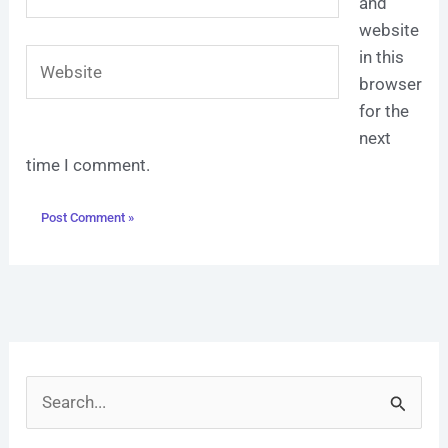
and
website
Website
in this
browser
for the
next
time I comment.
S
e