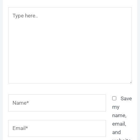
Type
here..
Name*
Save
my
name,
Email*
email,
and