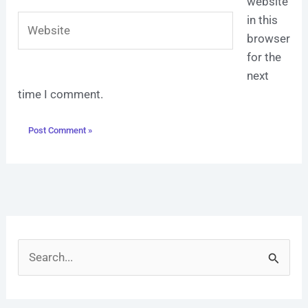
website
Website
in this
browser
for the
next
time I comment.
S
e