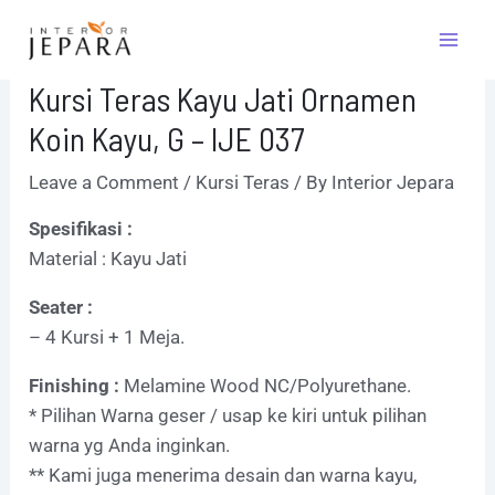
Skip
Post
Mai
to
navigation
Men
content
Kursi Teras Kayu Jati Ornamen
Koin Kayu, G – IJE 037
Leave a Comment
/
Kursi Teras
/ By
Interior Jepara
Spesifikasi :
Material : Kayu Jati
Seater :
– 4 Kursi + 1 Meja.
Finishing :
Melamine Wood NC/Polyurethane.
* Pilihan Warna geser / usap ke kiri untuk pilihan
warna yg Anda inginkan.
** Kami juga menerima desain dan warna kayu,