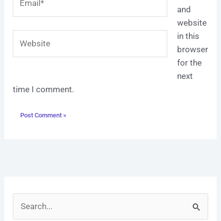
and
website
Website
in this
browser
for the
next
time I comment.
S