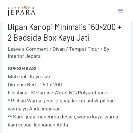
Skip
Post
Mai
to
navigation
Men
content
Dipan Kanopi Minimalis 160×200 +
2 Bedside Box Kayu Jati
Leave a Comment
/
Divan / Tempat Tidur
/ By
Interior Jepara
SPESIFIKASI :
Material : Kayu Jati
Dimensi Bed : 160 x 200
Finishing : Melamine Wood NC/Polyurethane.
* Pilihan Warna geser / usap ke kiri untuk pilihan
warna yg Anda inginkan.
** Kami juga menerima desain, warna kayu, warna
kain sesuai keinginan Anda.