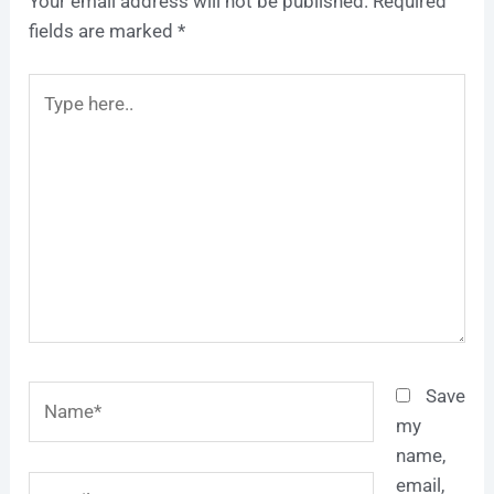
Your email address will not be published.
Required
fields are marked
*
Type
here..
Name*
Save
my
name,
Email*
email,