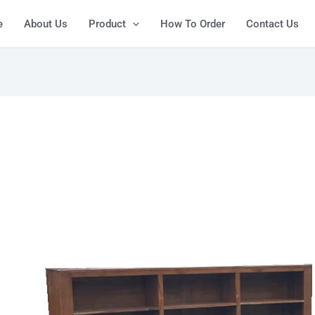
ost
e
About Us
Product
How To Order
Contact Us
vigation