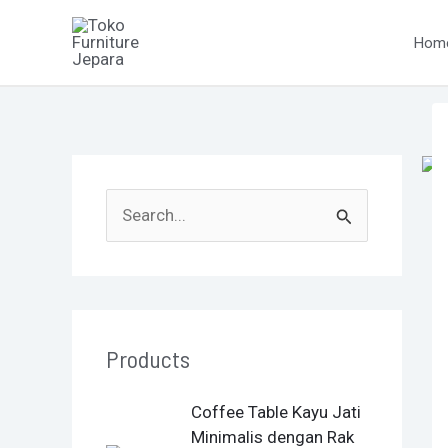
Skip
P
to
na
Hom
content
S
e
a
r
Products
c
h
O
C
Coffee Table Kayu Jati
f
r
u
Minimalis dengan Rak