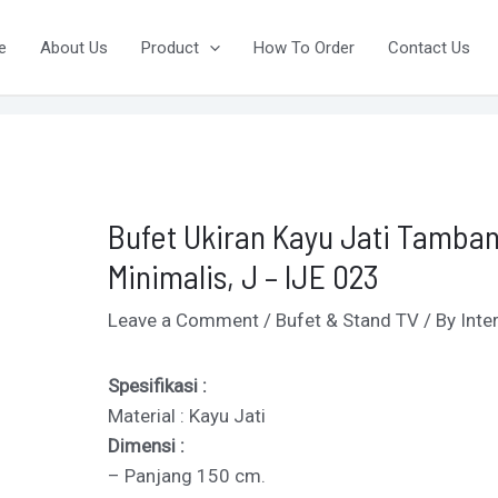
ost
vigation
e
About Us
Product
How To Order
Contact Us
Bufet Ukiran Kayu Jati Tamba
Minimalis, J – IJE 023
Leave a Comment
/
Bufet & Stand TV
/ By
Inte
Spesifikasi :
Material : Kayu Jati
Dimensi :
– Panjang 150 cm.