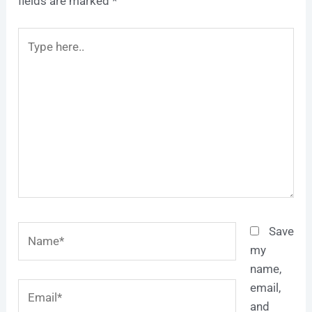
fields are marked
*
Type
here..
Name*
Save
my
name,
Email*
email,
and