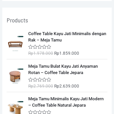
a
r
Products
c
h
O
C
Coffee Table Kayu Jati Minimalis dengan
r
u
f
Rak – Meja Tamu
i
r
o
g
r
Rp
1.978.000
Rp
1.859.000
R
i
e
r
a
t
n
n
O
C
:
Meja Tamu Bulat Kayu Jati Anyaman
e
a
t
r
u
d
Rotan – Coffee Table Jepara
l
p
0
i
r
o
p
r
g
r
u
Rp
2.769.000
Rp
2.639.000
R
r
i
t
i
e
a
o
i
c
t
n
n
O
C
f
Meja Tamu Minimalis Kayu Jati Modern
e
c
e
5
a
t
r
u
d
– Coffee Table Natural Jepara
e
i
l
p
0
i
r
o
w
s