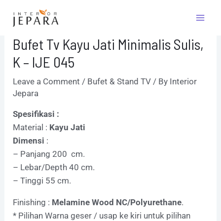
Skip
Post
Mai
to
navigation
Men
content
Bufet Tv Kayu Jati Minimalis Sulis,
K – IJE 045
Leave a Comment
/
Bufet & Stand TV
/ By
Interior
Jepara
Spesifikasi :
Material :
Kayu Jati
Dimensi
:
– Panjang 200 cm.
– Lebar/Depth 40 cm.
– Tinggi 55 cm.
Finishing :
Melamine Wood NC/Polyurethane
.
* Pilihan Warna geser / usap ke kiri untuk pilihan