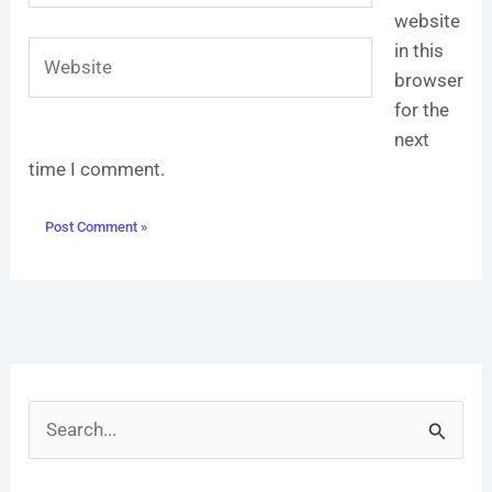
website
Website
in this
browser
for the
next
time I comment.
S
e