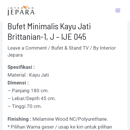
Skip
Post
Mai
to
navigation
Men
content
Bufet Minimalis Kayu Jati
Brittanian-1, J – IJE 045
Leave a Comment
/
Bufet & Stand TV
/ By
Interior
Jepara
Spesifikasi :
Material : Kayu Jati
Dimensi :
– Panjang 180 cm.
– Lebar/Depth 45 cm.
– Tinggi 70 cm.
Finishing :
Melamine Wood NC/Polyurethane.
* Pilihan Warna geser / usap ke kiri untuk pilihan