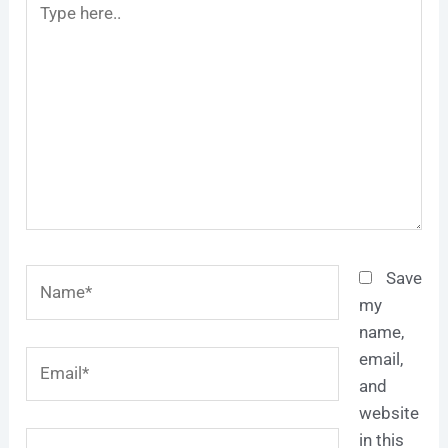
here..
Name*
Save
my
name,
Email*
email,
and
website
Website
in this