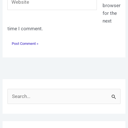
browser
for the
next
time I comment.
S
e
a
r