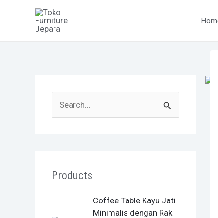
Skip
P
to
na
Hom
content
S
e
a
r
Products
c
h
O
C
Coffee Table Kayu Jati
f
r
u
Minimalis dengan Rak