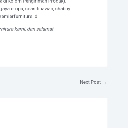
k di kolom Pengiriman Produk).
rgaya eropa, scandinavian, shabby
remierfurniture.id
rniture kami, dan selamat
Next Post
→