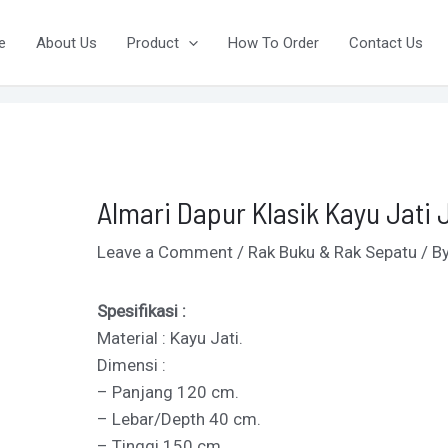
ost
vigation
e
About Us
Product
How To Order
Contact Us
Almari Dapur Klasik Kayu Jati 
Leave a Comment
/
Rak Buku & Rak Sepatu
/ B
Spesifikasi :
Material : Kayu Jati.
Dimensi :
– Panjang 120 cm.
– Lebar/Depth 40 cm.
– Tinggi 150 cm.