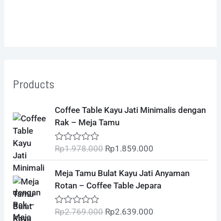
Products
O
C
Coffee Table Kayu Jati Minimalis dengan
r
u
Rak – Meja Tamu
i
r
g
r
Rp
1.978.000
Rp
1.859.000
R
i
e
a
t
n
n
O
C
Meja Tamu Bulat Kayu Jati Anyaman
e
a
t
r
u
d
Rotan – Coffee Table Jepara
l
p
0
i
r
o
p
r
g
r
u
Rp
2.769.000
Rp
2.639.000
R
r
i
t
i
e
a