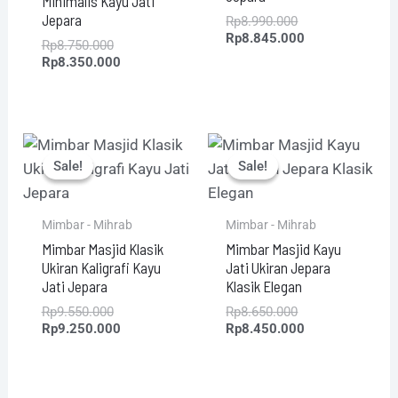
Minimalis Kayu Jati
Jepara
Rp
8.990.000
Rp
8.845.000
Rp
8.750.000
Rp
8.350.000
Original
Current
Original
Current
price
price
price
price
Sale!
Sale!
Sale!
Sale!
was:
is:
was:
is:
Rp9.550.000.
Rp9.250.000.
Rp8.650.000.
Rp8.450.000.
Mimbar - Mihrab
Mimbar - Mihrab
Mimbar Masjid Klasik
Mimbar Masjid Kayu
Ukiran Kaligrafi Kayu
Jati Ukiran Jepara
Jati Jepara
Klasik Elegan
Rp
9.550.000
Rp
8.650.000
Rp
9.250.000
Rp
8.450.000