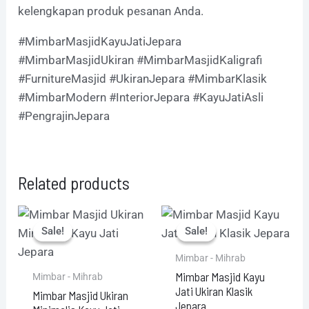
kelengkapan produk pesanan Anda.
#MimbarMasjidKayuJatiJepara
#MimbarMasjidUkiran #MimbarMasjidKaligrafi
#FurnitureMasjid #UkiranJepara #MimbarKlasik
#MimbarModern #InteriorJepara #KayuJatiAsli
#PengrajinJepara
Related products
Original
Current
Original
Current
price
price
price
price
Sale!
Sale!
Sale!
Sale!
was:
is:
was:
is:
Rp8.750.000.
Rp8.350.000.
Rp8.990.000.
Rp8.845.000.
Mimbar - Mihrab
Mimbar Masjid Kayu
Mimbar - Mihrab
Jati Ukiran Klasik
Mimbar Masjid Ukiran
Jepara