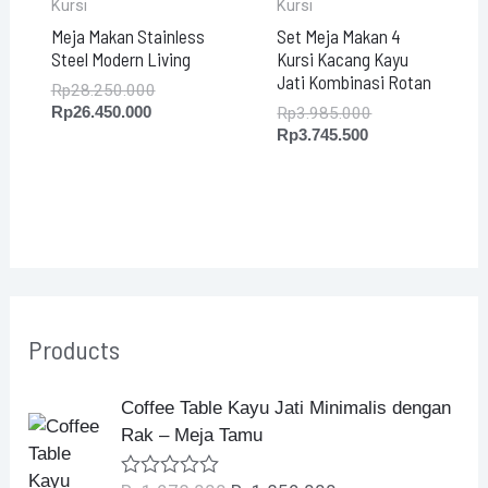
Kursi
Kursi
Meja Makan Stainless
Set Meja Makan 4
Steel Modern Living
Kursi Kacang Kayu
Jati Kombinasi Rotan
Rp
28.250.000
Rp
26.450.000
Rp
3.985.000
Rp
3.745.500
Products
O
C
Coffee Table Kayu Jati Minimalis dengan
r
u
Rak – Meja Tamu
i
r
g
r