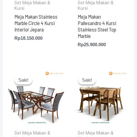
Set Meja Makan &
Set Meja Makan &
Kursi
Kursi
Meja Makan Stainless
Meja Makan
Marble Circle 4 Kursi
Pallesandro 4 Kursi
Interior Jepara
Stainless Steel Top
Marble
Rp
18.150.000
Rp
25.900.000
Current
Original
Current
Original
price
price
price
price
Sale!
Sale!
Sale!
Sale!
is:
was:
is:
was:
Rp26.450.000.
Rp28.250.000.
Rp3.745.500.
Rp3.985.000.
Set Meja Makan &
Set Meja Makan &