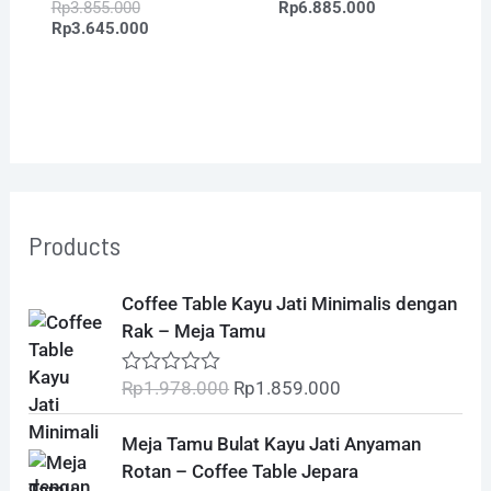
Rp
3.855.000
Rp
6.885.000
Rp
3.645.000
Products
O
C
Coffee Table Kayu Jati Minimalis dengan
r
u
Rak – Meja Tamu
i
r
g
r
Rp
1.978.000
Rp
1.859.000
R
i
e
a
t
n
n
O
C
Meja Tamu Bulat Kayu Jati Anyaman
e
a
t
r
u
d
Rotan – Coffee Table Jepara
l
p
0
i
r