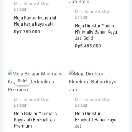
Meja Kantor & Meja
Belajar
Meja Kantor & Meja
Meja Kantor Industrial
Belajar
Meja Kerja Kayu Jati
Meja Direktur Modern
Minimalis Bahan Kayu
Rp
7.750.000
Jati Solid
Rp
5.485.000
Original
Current
price
price
Sale!
Sale!
was:
is:
Rp3.855.000.
Rp3.645.000.
Meja Kantor & Meja
Meja Kantor & Meja
Belajar
Belajar
Meja Belajar Minimalis
Meja Direktur
Kayu Jati Berkualitas
Eksekutif Bahan kayu
Premium
Jati