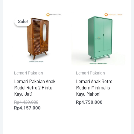
Original
Current
price
price
Sale!
Sale!
was:
is:
Rp4.439.000.
Rp4.157.000.
Lemari Pakaian
Lemari Pakaian
Lemari Pakaian Anak
Lemari Anak Retro
Model Retro 2 Pintu
Modern Minimalis
Kayu Jati
Kayu Mahoni
Rp
4.439.000
Rp
4.750.000
Rp
4.157.000