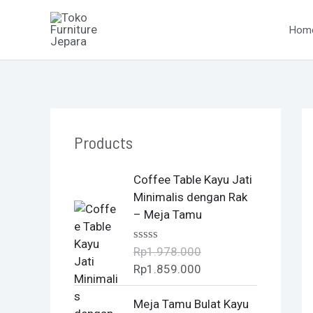
Skip
to
Hom
content
Products
O
C
Coffee Table Kayu Jati
r
u
Minimalis dengan Rak
i
r
– Meja Tamu
g
r
i
e
Rp
1.978.000
R
n
n
a
Rp
1.859.000
t
a
t
e
l
p
O
C
d
Meja Tamu Bulat Kayu
0
p
r