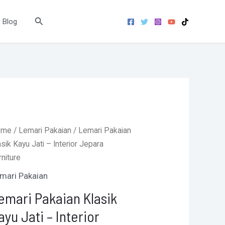
Jati
–
Search
Blog
Interior
Jepara
Furniture
quantity
Original
Current
ome
/
Lemari Pakaian
/ Lemari Pakaian
price
price
asik Kayu Jati – Interior Jepara
was:
is:
rniture
Rp7.985.000.
Rp7.745.000.
mari Pakaian
emari Pakaian Klasik
ayu Jati – Interior