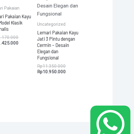
ri Pakaian
ri Pakaian Kayu
Model Klasik
Uncategorized
malis
Lemari Pakaian Kayu
.170.000
Jati 3 Pintu dengan
.425.000
Cermin – Desain
Elegan dan
Fungsional
Rp
11.350.000
Rp
10.950.000