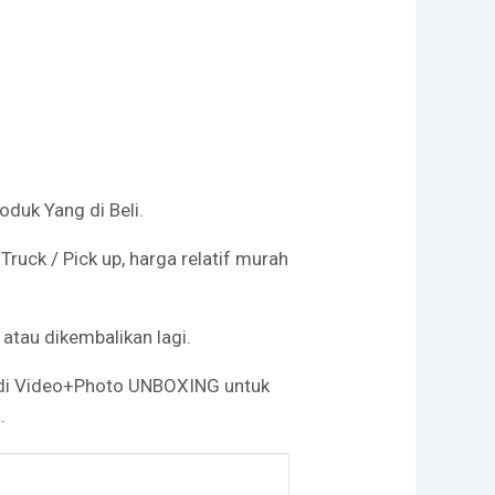
duk Yang di Beli.
uck / Pick up, harga relatif murah
 atau dikembalikan lagi.
 di Video+Photo UNBOXING untuk
.