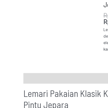
J
R
R
Le
de
el
ka
Description
Additional information
Lemari Pakaian Klasik 
Pintu Jepara