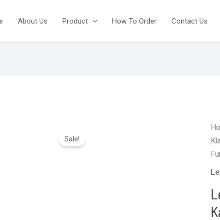
e
About Us
Product
How To Order
Contact Us
H
Sale!
Kl
Fu
Le
L
K