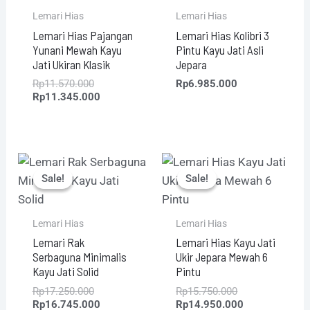
Lemari Hias
Lemari Hias
Lemari Hias Pajangan
Lemari Hias Kolibri 3
Yunani Mewah Kayu
Pintu Kayu Jati Asli
Jati Ukiran Klasik
Jepara
Rp
11.570.000
Rp
6.985.000
Rp
11.345.000
Original
Current
Original
Current
price
price
price
price
Sale!
Sale!
Sale!
Sale!
was:
is:
was:
is:
Rp17.250.000.
Rp16.745.000.
Rp15.750.000.
Rp14.950.000
Lemari Hias
Lemari Hias
Lemari Rak
Lemari Hias Kayu Jati
Serbaguna Minimalis
Ukir Jepara Mewah 6
Kayu Jati Solid
Pintu
Rp
17.250.000
Rp
15.750.000
Rp
16.745.000
Rp
14.950.000