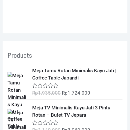
Products
O
C
Meja Tamu Rotan Minimalis Kayu Jati |
r
u
Coffee Table Japandi
i
r
g
r
Rp
1.935.000
Rp
1.724.000
R
i
e
a
t
n
n
O
C
Meja TV Minimalis Kayu Jati 3 Pintu
e
a
t
r
u
d
Rotan – Bufet TV Jepara
l
p
0
i
r
o
p
r
g
r
u