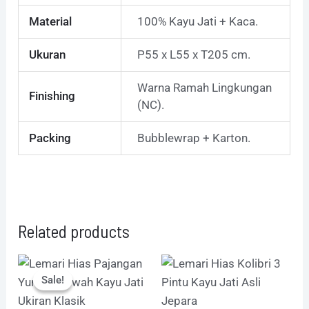
Material
100% Kayu Jati + Kaca.
Ukuran
P55 x L55 x T205 cm.
Warna Ramah Lingkungan
Finishing
(NC).
Packing
Bubblewrap + Karton.
Related products
Original
Current
price
price
Sale!
Sale!
was:
is:
Rp11.570.000.
Rp11.345.000.